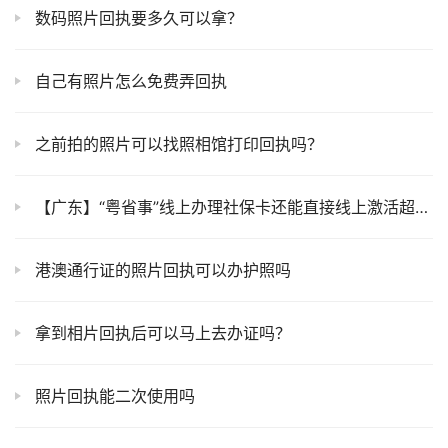
数码照片回执要多久可以拿？
自己有照片怎么免费弄回执
之前拍的照片可以找照相馆打印回执吗？
【广东】“粤省事”线上办理社保卡还能直接线上激活超方便！一部手机就能办好（异地本地首次、补换）
港澳通行证的照片回执可以办护照吗
拿到相片回执后可以马上去办证吗？
照片回执能二次使用吗