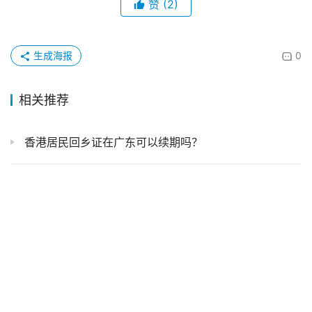
赞
(2)
生成海报
0
相关推荐
香港居民回乡证在广东可以续期吗？
自己拍好照片能不能拿去照相馆申请回执
【广东居住证】无需预约！直接在“粤居码”线上办理居住登记、居住证以及居住证续签，超方便！（附办理全指南+流程+材料）
怎么利用已有的照片做回执？