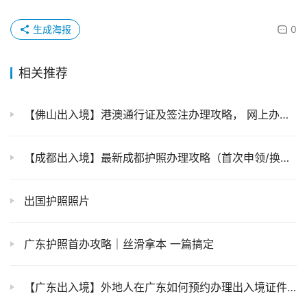
生成海报
0
相关推荐
【佛山出入境】港澳通行证及签注办理攻略， 网上办理现场拿证一站式流程来啦！
【成都出入境】最新成都护照办理攻略（首次申领/换发/补发）！异地户籍也适用！
出国护照照片
广东护照首办攻略｜丝滑拿本 一篇搞定
【广东出入境】外地人在广东如何预约办理出入境证件（护照/通行证）？指南来了！