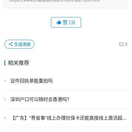
赞
(3)
生成海报
0
相关推荐
证件回执单能重拍吗
深圳户口可以随时去香港吗？
【广东】“粤省事”线上办理社保卡还能直接线上激活超方便！一部手机就能办好（异地本地首次、补换）