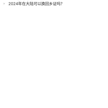
2024年在大陆可以换回乡证吗？
数码照相回执是什么意思？
一级建造师报名照片怎么弄？
怎么把照片改成114×156像素？
微信怎么弄照片回执？
出入境的回执和社保卡回执一样吗
身份证的照片回执可不可以自己拍？