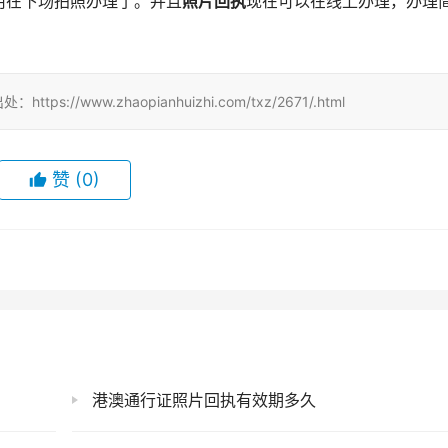
用在下场拍照办理了。并且
照片回执
现在可以在线上办理，办理
//www.zhaopianhuizhi.com/txz/2671/.html
赞
(0)
港澳通行证照片回执有效期多久