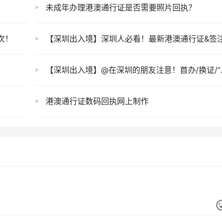
未成年办理港澳通行证是否需要照片回执？
次！
【深圳出入境】深圳人必看！最新港澳通行证&签注办理超全指南 (附材料办理、续签指南+网上预约攻略
【深圳出入境】@在深圳的朋友注意！首办/换证/“一签多行”签注办理看这篇就够了
港澳通行证数码回执网上制作