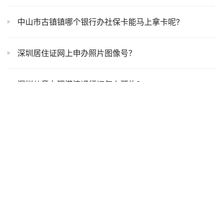
中山市古镇镇哪个银行办社保卡能马上拿卡呢?
深圳居住证网上申办照片图像号？
深圳儿童办理港澳通行证怎么预约？
广州居住证照片回执单怎么办理？
深圳个人办理居住证？
【广东居住证】原来办居住证这么简单！从条件、材料到常见问题全部讲明白还附“粤居码”申领教程
深圳居住证相片的尺寸？