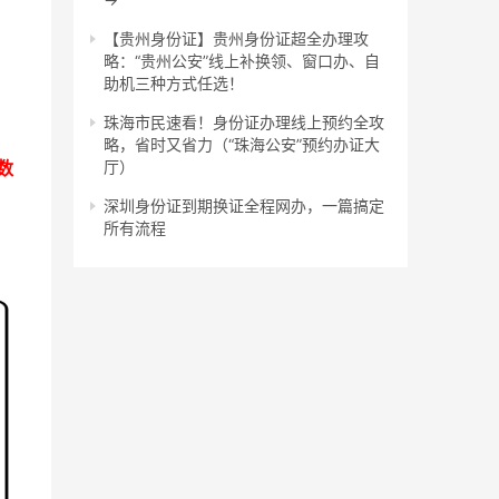
【贵州身份证】贵州身份证超全办理攻
略：“贵州公安”线上补换领、窗口办、自
助机三种方式任选！
珠海市民速看！身份证办理线上预约全攻
略，省时又省力（“珠海公安”预约办证大
数
厅）
深圳身份证到期换证全程网办，一篇搞定
所有流程