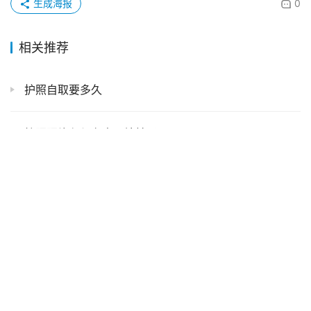
相关推荐
护照自取要多久
护照照片必须在出入境拍吗
护照自己带照片还是现场拍
【广州港澳通行证】港澳通行证办理全攻略：首次、补换领、智能签注、签注过期续签一个一个给你讲清楚！
办理出入境需要照相回执?
因公护照数字相片回执怎么弄
【广东】广东护照首办攻略,丝滑拿本一篇搞定！