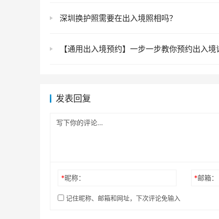
深圳换护照需要在出入境照相吗？
【通用出入境预约】一步一步教你预约出入境证件（护照、往来港澳通行证、往来台湾通行证）一站式指
发表回复
*
昵称：
*
邮箱：
记住昵称、邮箱和网址，下次评论免输入