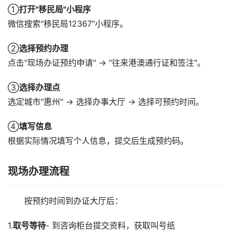
②
选择预约办理
点击"现场办证预约申请" → "往来港澳通行证和签注"。
③
选择办理点
选定城市"惠州" → 选择办事大厅 → 选择可预约时间。
④
填写信息
根据实际情况填写个人信息，提交后生成预约码。
现场办理流程
按预约时间到办证大厅后：
1.
取号等待
- 到咨询柜台提交资料，获取叫号纸
2.
柜台办理
- 按叫号到指定柜台，提交材料、采集指纹
3.
扫码缴费
- 凭受理回执缴纳费用