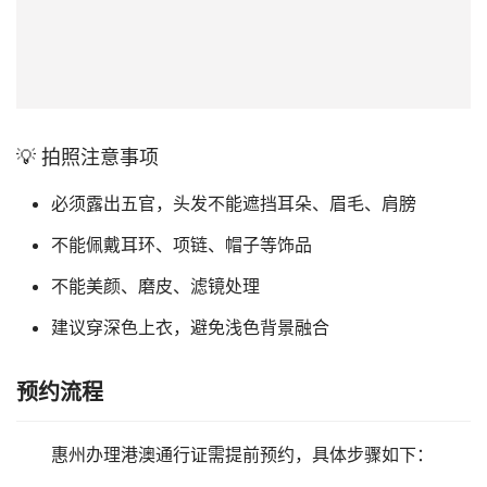
💡 拍照注意事项
必须露出五官，头发不能遮挡耳朵、眉毛、肩膀
不能佩戴耳环、项链、帽子等饰品
不能美颜、磨皮、滤镜处理
建议穿深色上衣，避免浅色背景融合
预约流程
惠州办理港澳通行证需提前预约，具体步骤如下：
①
打开"移民局"小程序
微信搜索"移民局12367"小程序。