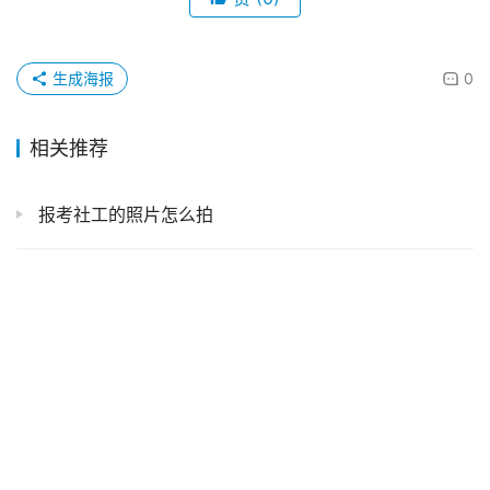
生成海报
0
相关推荐
报考社工的照片怎么拍
第一次去港澳需办理签注吗
【广东】“粤省事”线上办理社保卡还能直接线上激活超方便！一部手机就能办好（异地本地首次、补换）
去照相馆拍回执要多久
成都办港澳通行证能带照片回执单吗