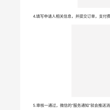
这个按钮，在线拍摄一张照片上传。
温馨提示：自己办理时需注意以下几点
1、脸部正对光源拍摄，照片背景无要求
2、完全露出五官，头发不能遮挡肩膀
3、人像不能精修，不能改变人物特征
4、手机拍摄时关闭镜像
其他要求具体以办理证件的照片要求为准。