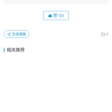
赞
(0)
生成海报
0
相关推荐
深圳数码回执照多少钱一张
【广东】“粤省事”线上办理社保卡还能直接线上激活超方便！一部手机就能办好（异地本地首次、补换）
香港人回乡证到期能否大陆办理？