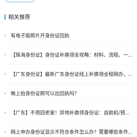
相关推荐
有电子版照片开身份证回执
【珠海身份证】身份证补换领全攻略：材料、流程，一篇说清！
【广东身份证】最新广东身份证线上补换领全程网办，宅家也能轻松搞定！附上“粤居码”全程办理流程图！
晚上拍身份证照可以出回执吗？
【广东】不用回老家！异地补换领身份证：自助机/预约窗口办轻松办理7天拿证！
网上申办身份证显示不符合条件怎么办？需要哪些条件、材料