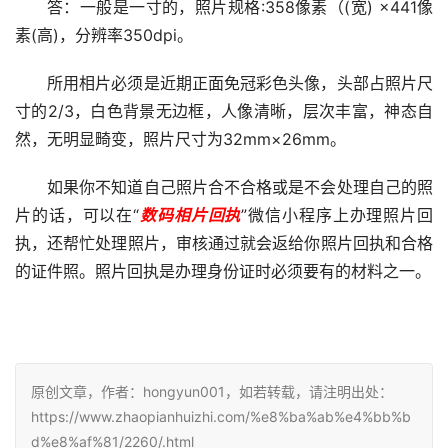
答：一般是一寸的，照片规格:358像素（(宽) ×441像
素(高)，分辨率350dpi。
所用相片必须是近期正面免冠彩色头像，头部占照片尺
寸的2/3，白色背景无边框，人像清晰，层次丰富，神态自
然，无明显畸变，照片尺寸为32mm×26mm。
如果你不知道自己照片合不合格或是不会处理自己的照
片的话，可以在“
数码相片回执
”微信小程序上办理照片回
执，还帮忙处理照片，审核通过就会返给你照片回执和合格
的证件照。照片回执是办理身份证时必须要有的材料之一。
原创文章，作者：hongyun001，如若转载，请注明出处：
https://www.zhaopianhuizhi.com/%e8%ba%ab%e4%bb%b
d%e8%af%81/2260/.html