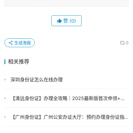
赞
(0)
生成海报
0
相关推荐
深圳身份证怎么在线办理
【清远身份证】办理全攻略｜2025最新版首次申领+到期换证+丢失补领｜粤居码网上办理解锁新方式
【广州身份证】广州公安办证大厅：预约办理身份证指南，让您少跑腿、更省心！（内附办证材料清单）