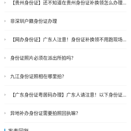
【贵州身份证】还不知道在贵州身份证补换领怎么办理？这篇超全身份证办理攻略请收好（附“贵州公安”全程网办、线下办理）
非深圳户籍身份证办理
【网办身份证】广东人注意！身份证补换领不用跑现场，网办全流程攻略来了！
身份证照片必须在派出所拍吗？
九江身份证照相在哪里拍？
【广东身份证粤居码办理】广东人请注意！以下身份证办理不用请假出门去办理了，直接手机上几分钟搞定，附上：超全办理流程＋材料
异地补办身份证需要拍照回执嘛？