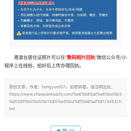
港澳台居住证照片可以在“
数码相片回执
”微信公众号/小
程序上在线拍，拍好后上传办理回执。
原创文章，作者：hongyun001，如若转载，请注明出处：
https://www.zhaopianhuizhi.com/%e6%b8%af%e6%be%b3
%e5%8f%b0%e5%b1%85%e4%bd%8f%e8%af%81/3453/.h
tml
赞
(0)