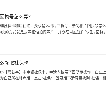
回执号怎么弄？
理社保卡和居住证，要求输入相片回执号，请问相片回执号怎么
传统的方式就是去照相馆拍摄照片，并办理对应证件的相片回执
，在大数据时代，可以通过网络途径来...
么领取社保卡
序【粤省事】中申领社保卡，申请人按照下图所示操作：在左上
为自己所在地点后，点击“社保”，登录后下滑屏幕找到“社保卡
击“社保卡申领”，按照系统指...