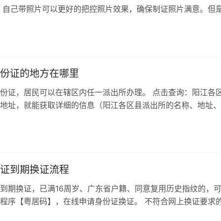
 自己带照片可以更好的把控照片效果，确保制证照片满意。但
符合要求： 一般而言，按照《出入...
份证的地方在哪里
份证，居民可以在辖区内任一派出所办理。 点击查询：阳江各
地址，就能获取详细的信息（阳江各区县派出所的名称、地址、
 居民在前往办理身份证前，准备好...
证到期换证流程
到期换证，已满16周岁、广东省户籍、同意复用历史指纹的，
程序【粤居码】，在线申请身份证换证。 不符合网上换证要求
居码】中按照智能导办提示，在线...